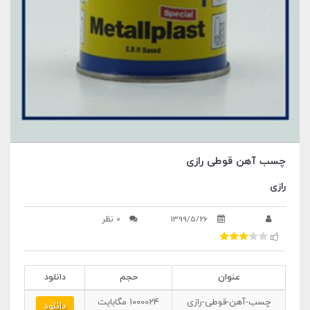
چسب آهن قوطی رازی
رازی
1399/5/26
0 نظر
عنوان
حجم
دانلود
چسب-آهن-قوطی-رازی
1000024
مگابایت
دانلود