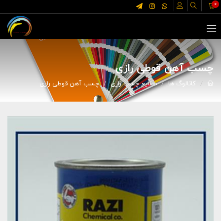
0
چسب آهن قوطی رازی
کاتالوگ ها
صنایع چسب رازی
چسب آهن قوطی رازی