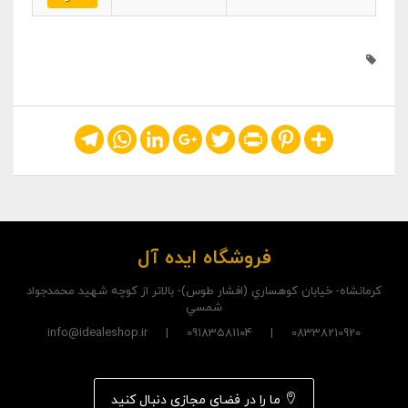
Telegram
WhatsApp
LinkedIn
Google+
Twitter
Print
Pinterest
Share
فروشگاه ایده آل
کرمانشاه- خيابان کوهساري (افشار طوس)- بالاتر از کوچه شهيد محمدجواد
شمسي
08338210920 | 09183581104 | info@idealeshop.ir
ما را در فضای مجازی دنبال کنید