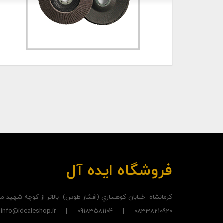
فروشگاه ایده آل
کرمانشاه- خيابان کوهساري (افشار طوس)- بالاتر از کوچه شهيد
08338210920 | 09183581104 | info@idealeshop.ir