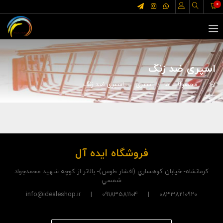
0
اسپری ضد زنگ
محصولات ما
اسپری
اسپری ضد زنگ
فروشگاه ایده آل
کرمانشاه- خيابان کوهساري (افشار طوس)- بالاتر از کوچه شهيد محمدجواد
شمسي
08338210920 | 09183581104 | info@idealeshop.ir