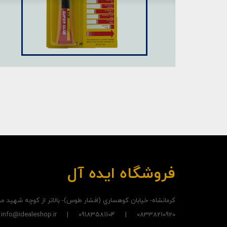
فروشگاه ایده آل
کرمانشاه- خيابان کوهساري (افشار طوس)- بالاتر از کوچه شهيد
08338210920 | 09183581104 | info@idealeshop.ir