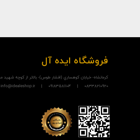
فروشگاه ایده آل
کرمانشاه- خيابان کوهساري (افشار طوس)- بالاتر از کوچه شهيد
08338210920 | 09183581104 | info@idealeshop.ir