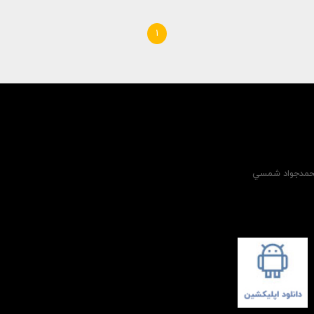
1
 محمدجواد شمسي