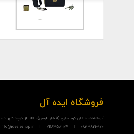
فروشگاه ایده آل
کرمانشاه- خيابان کوهساري (افشار طوس)- بالاتر از کوچه شهيد
08338210920 | 09183581104 | info@idealeshop.ir