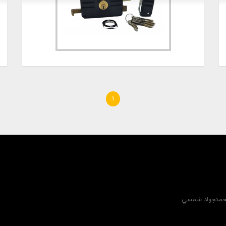
1
 محمدجواد شمسي