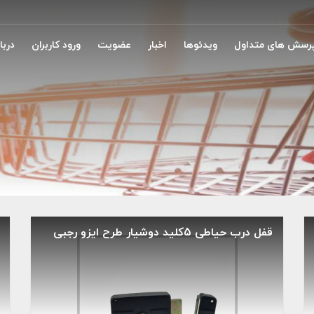
رسش های متداول
ویدئوها
اخبار
عضویت
ورود کاربران
دربار
قفل درب حیاطی 5کلید دوشیار طرح ایزو رجبی