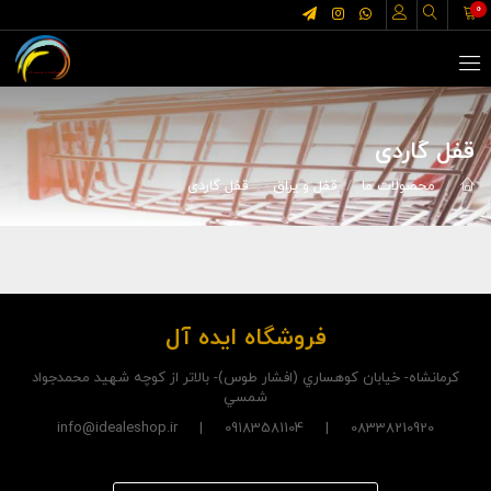
0
قفل گاردی
محصولات ما
قفل و یراق
قفل گاردی
فروشگاه ایده آل
کرمانشاه- خيابان کوهساري (افشار طوس)- بالاتر از کوچه شهيد محمدجواد
شمسي
08338210920 | 09183581104 | info@idealeshop.ir