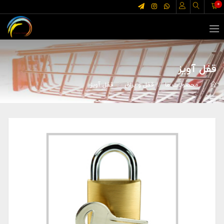
0
قفل آویز
محصولات ما
قفل و یراق
قفل آویز