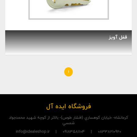
قفل آویز
1
فروشگاه ایده آل
کرمانشاه- خيابان کوهساري (افشار طوس)- بالاتر از کوچه شهيد محمدجواد
شمسي
08338210920 | 09183581104 | info@idealeshop.ir