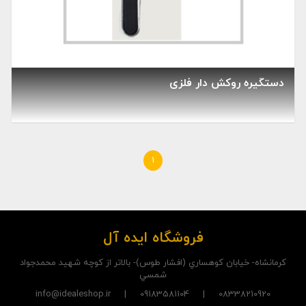
دستگیره روکش دار فلزی
1
فروشگاه ایده آل
کرمانشاه- خيابان کوهساري (افشار طوس)- بالاتر از کوچه شهيد محمدجواد
شمسي
08338210920 | 09183581104 | info@idealeshop.ir