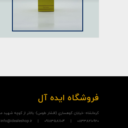
فروشگاه ایده آل
کرمانشاه- خيابان کوهساري (افشار طوس)- بالاتر از کوچه شهيد
08338210920 | 09183581104 | info@idealeshop.ir