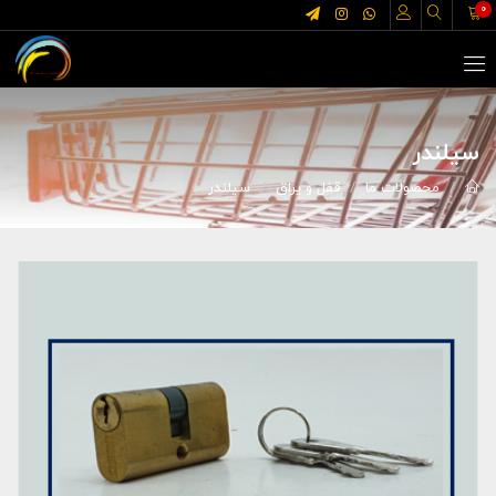
0
سیلندر
محصولات ما
قفل و یراق
سیلندر