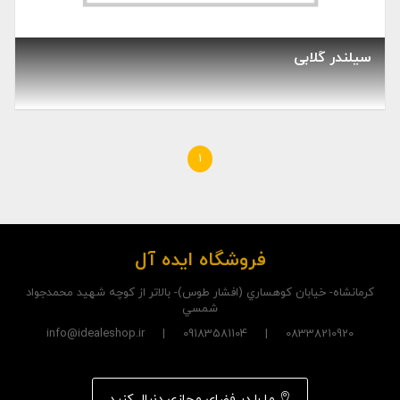
سیلندر گلابی
1
فروشگاه ایده آل
کرمانشاه- خيابان کوهساري (افشار طوس)- بالاتر از کوچه شهيد محمدجواد
شمسي
08338210920 | 09183581104 | info@idealeshop.ir
ما را در فضای مجازی دنبال کنید