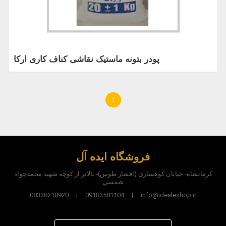
پودر بتونه ماستیک نقاشی کناف کاری آرکا
1
فروشگاه ایده آل
کرمانشاه- خيابان کوهساري (افشار طوس)- بالاتر از کوچه شهيد محمدجواد
شمسي
08338210920 | 09183581104 | info@idealeshop.ir