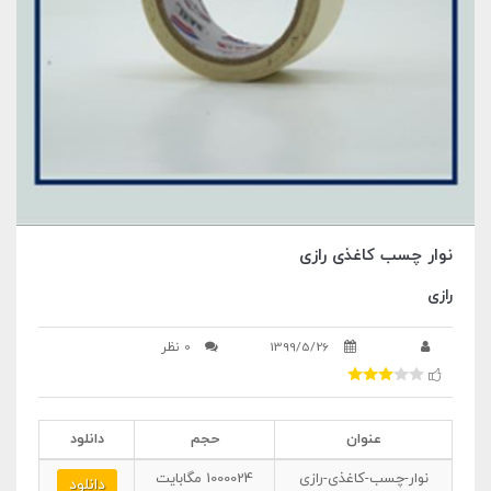
نوار چسب کاغذی رازی
رازی
1399/5/26
0 نظر
عنوان
حجم
دانلود
نوار-چسب-کاغذی-رازی
1000024
مگابایت
دانلود