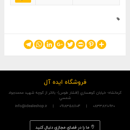
Telegram
WhatsApp
LinkedIn
Google+
Twitter
Print
Pinterest
Share
فروشگاه ایده آل
کرمانشاه- خيابان کوهساري (افشار طوس)- بالاتر از کوچه شهيد محمدجواد
شمسي
08338210920 | 09183581104 | info@idealeshop.ir
ما را در فضای مجازی دنبال کنید