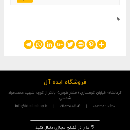
Telegram
WhatsApp
LinkedIn
Google+
Twitter
Print
Pinterest
Share
فروشگاه ایده آل
کرمانشاه- خيابان کوهساري (افشار طوس)- بالاتر از کوچه شهيد محمدجواد
شمسي
08338210920 | 09183581104 | info@idealeshop.ir
ما را در فضای مجازی دنبال کنید