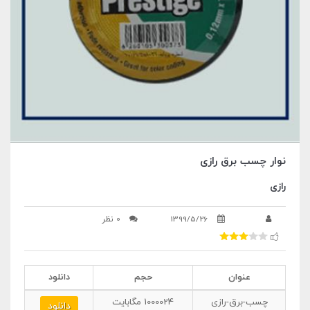
نوار چسب برق رازی
رازی
1399/5/26
0 نظر
عنوان
حجم
دانلود
چسب-برق-رازی
1000024
مگابایت
دانلود