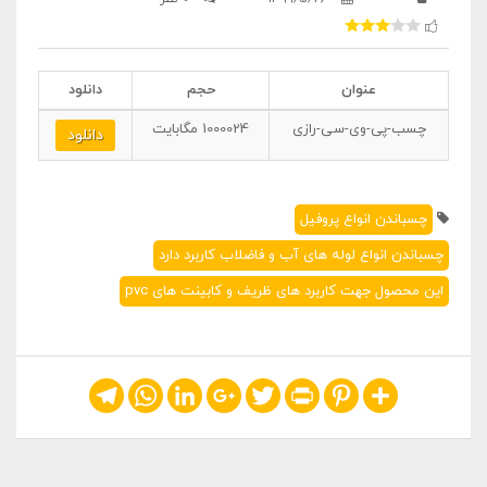
عنوان
حجم
دانلود
چسب-پی-وی-سی-رازی
1000024
مگابایت
دانلود
چسباندن انواع پروفیل
چسباندن انواع لوله های آب و فاضلاب کاربرد دارد
این محصول جهت کاربرد های ظریف و کابینت های pvc
Telegram
WhatsApp
LinkedIn
Google+
Twitter
Print
Pinterest
Share