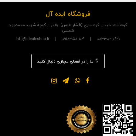
فروشگاه ایده آل
کرمانشاه- خيابان کوهساري (افشار طوس)- بالاتر از کوچه شهيد محمدجواد
شمسي
08338210920 | 09183581104 | info@idealeshop.ir
ما را در فضای مجازی دنبال کنید