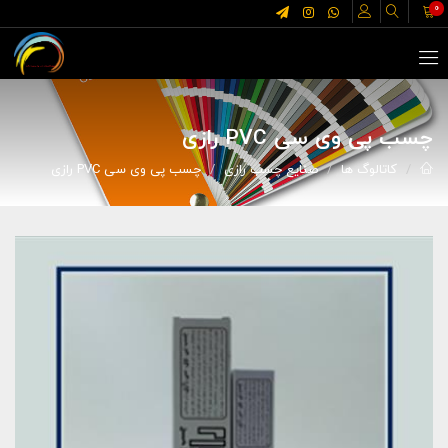
0
چسب پی وی سی PVC رازی
کاتالوگ ها
صنایع چسب رازی
چسب پی وی سی PVC رازی