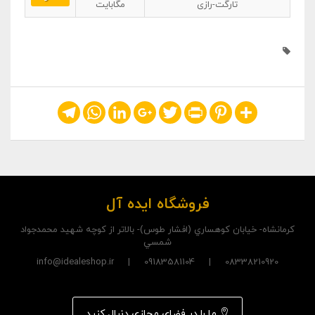
تارگت-رازی
مگابایت
Telegram
WhatsApp
LinkedIn
Google+
Twitter
Print
Pinterest
Share
فروشگاه ایده آل
کرمانشاه- خيابان کوهساري (افشار طوس)- بالاتر از کوچه شهيد محمدجواد
شمسي
08338210920 | 09183581104 | info@idealeshop.ir
ما را در فضای مجازی دنبال کنید