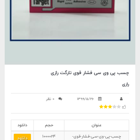
چسب پی وی سی فشار قوی تارگت رازی
رازی
1399/5/26
0 نظر
عنوان
حجم
دانلود
چسب-پی-وی-سی-فشار-قوی-
1000024
دانلود