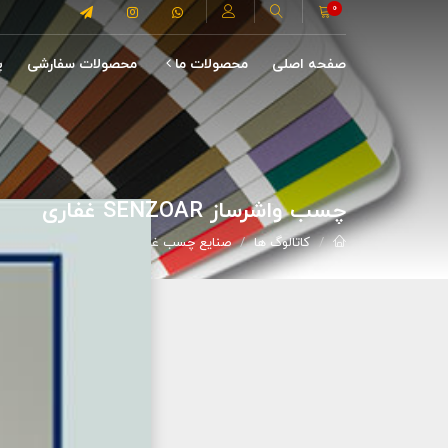
0
صفحه اصلی
محصولات ما
محصولات سفارشی
پ
چسب واشرساز SENZOAR غفاری
کاتالوگ ها
صنایع چسب غفاری
چسب واشرساز Senzoar غفاری