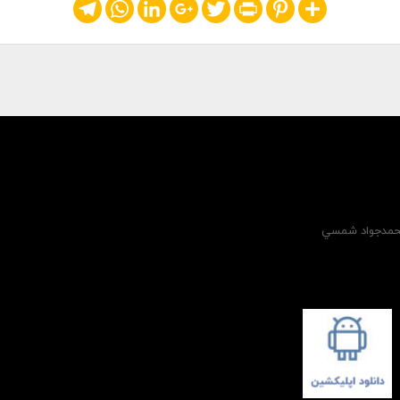
Telegram
WhatsApp
LinkedIn
Google+
Twitter
Print
Pinterest
Share
 محمدجواد شمسي