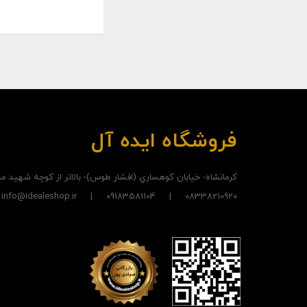
فروشگاه ایده آل
کرمانشاه- خيابان کوهساري (افشار طوس)- بالاتر از کوچه شهيد
08338210920 | 09183581104 | info@idealeshop.ir