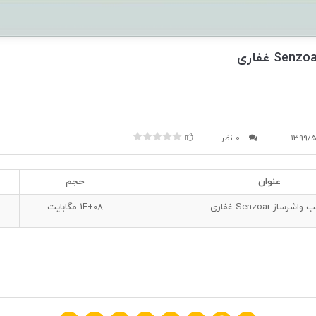
1399/
0 نظر
عنوان
حجم
شرساز-Senzoar-غفاری
1E+08
مگابایت