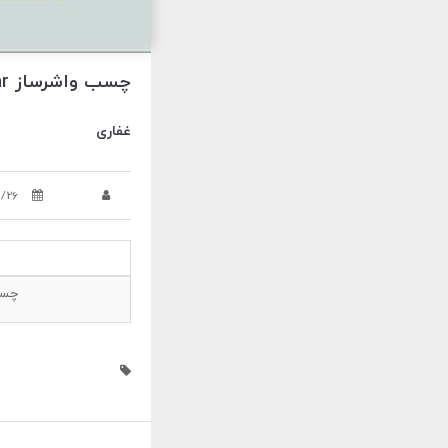
چسب واشرساز Senzoar غفاری
غفاری
5/26
چسب-وا