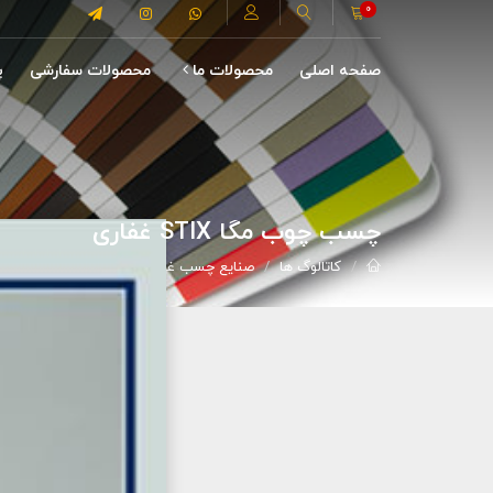
0
صفحه اصلی
محصولات ما
محصولات سفارشی
پ
چسب چوب مگا STIX غفاری
کاتالوگ ها
صنایع چسب غفاری
چسب چوب مگا Stix غفاری