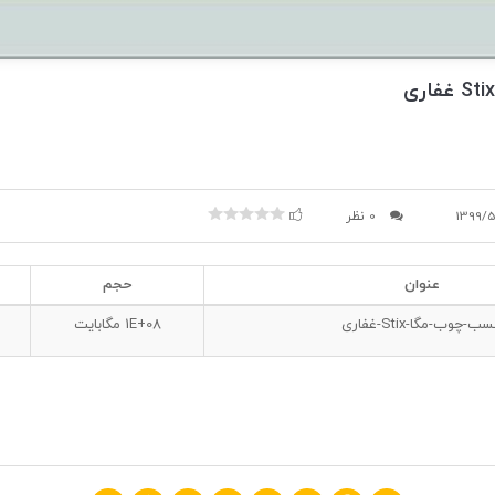
1399/
0 نظر
عنوان
حجم
ب-چوب-مگا-Stix-غفاری
1E+08
مگابایت