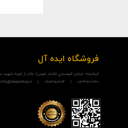
فروشگاه ایده آل
کرمانشاه- خيابان کوهساري (افشار طوس)- بالاتر از کوچه شهيد
08338210920 | 09183581104 | info@idealeshop.ir