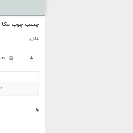
چسب چوب مگا Stix غفاری
غفاری
5/26
چس