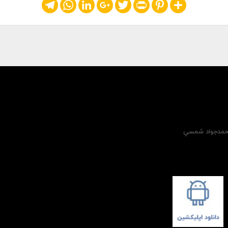
Telegram
WhatsApp
LinkedIn
Google+
Twitter
Print
Pinterest
Share
 محمدجواد شمسي