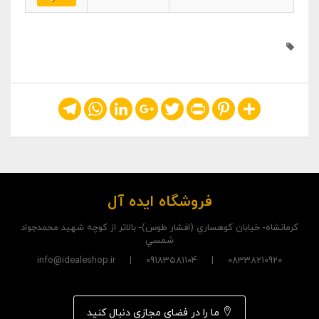
Telegram
WhatsApp
LinkedIn
Google+
Twitter
Print
Pinterest
Share
فروشگاه ایده آل
کرمانشاه- خيابان کوهساري (افشار طوس)- بالاتر از کوچه شهيد محمدجواد
شمسي
08338210920 | 09183581104 | info@idealeshop.ir
ما را در فضای مجازی دنبال کنید