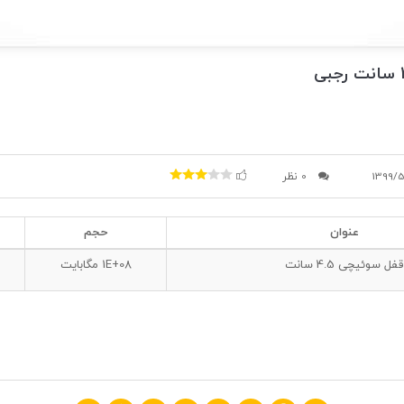
1399/
0 نظر
عنوان
حجم
قفل سوئیچی 4.5 سانت
1E+08
مگابایت