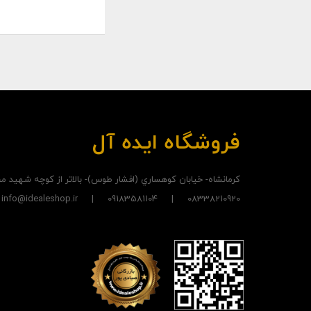
فروشگاه ایده آل
کرمانشاه- خيابان کوهساري (افشار طوس)- بالاتر از کوچه شهيد
08338210920 | 09183581104 | info@idealeshop.ir