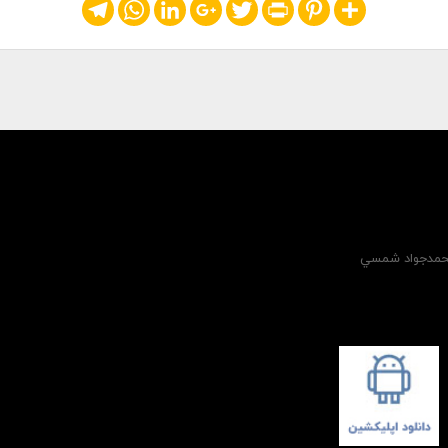
Telegram
WhatsApp
LinkedIn
Google+
Twitter
Print
Pinterest
Share
 محمدجواد شمسي