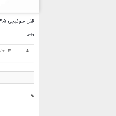
قفل سوئیچی 4.5 سانت رجبی
رجبی
5/26