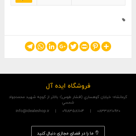
Telegram
WhatsApp
LinkedIn
Google+
Twitter
Print
Pinterest
Share
فروشگاه ایده آل
کرمانشاه- خيابان کوهساري (افشار طوس)- بالاتر از کوچه شهيد محمدجواد
شمسي
08338210920 | 09183581104 | info@idealeshop.ir
ما را در فضای مجازی دنبال کنید