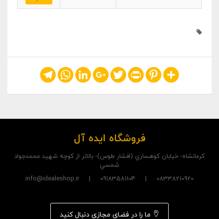
Telegram
WhatsApp
LinkedIn
Google+
Twitter
Print
Pinterest
Share
فروشگاه ایده آل
کرمانشاه- خيابان کوهساري (افشار طوس)- بالاتر از کوچه شهيد محمدجواد
شمسي
08338210920 | 09183581104 | info@idealeshop.ir
ما را در فضای مجازی دنبال کنید