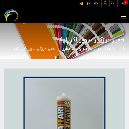
0
خمیر درزگیر سوپر اکریلیک
کاتالوگ ها
صنایع چسب غفاری
خمیر درزگیر سوپر اکریلیک