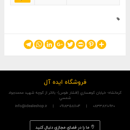
Telegram
WhatsApp
LinkedIn
Google+
Twitter
Print
Pinterest
Share
فروشگاه ایده آل
کرمانشاه- خيابان کوهساري (افشار طوس)- بالاتر از کوچه شهيد محمدجواد
شمسي
08338210920 | 09183581104 | info@idealeshop.ir
ما را در فضای مجازی دنبال کنید