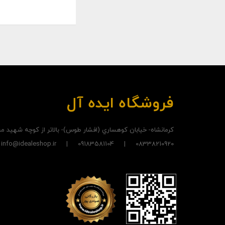
فروشگاه ایده آل
کرمانشاه- خيابان کوهساري (افشار طوس)- بالاتر از کوچه شهيد
08338210920 | 09183581104 | info@idealeshop.ir