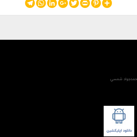
Telegram
WhatsApp
LinkedIn
Google+
Twitter
Print
Pinterest
Share
 محمدجواد شمسي