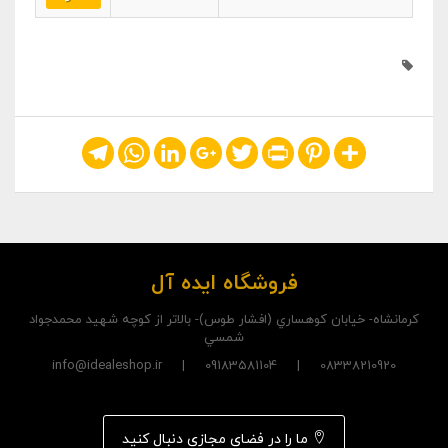
Telegram
WhatsApp
LinkedIn
Google+
Twitter
Print
Pinterest
Share
فروشگاه ایده آل
کرمانشاه- خيابان کوهساري (افشار طوس)- بالاتر از کوچه شهيد محمدجواد
شمسي
08338210920 | 09183581104 | info@idealeshop.ir
ما را در فضای مجازی دنبال کنید