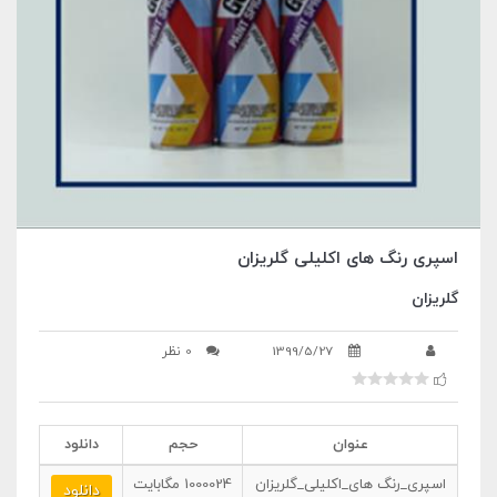
اسپری رنگ های اکلیلی گلریزان
گلریزان
1399/5/27
0 نظر
عنوان
حجم
دانلود
اسپری_رنگ های_اکلیلی_گلریزان
1000024
مگابایت
دانلود