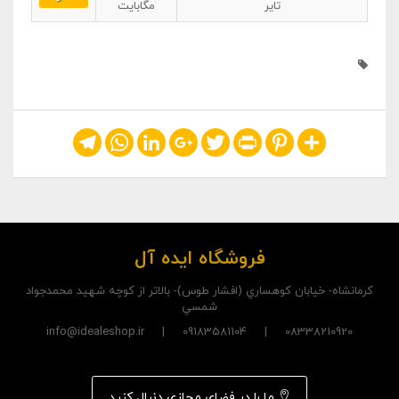
تایر
مگابایت
Telegram
WhatsApp
LinkedIn
Google+
Twitter
Print
Pinterest
Share
فروشگاه ایده آل
کرمانشاه- خيابان کوهساري (افشار طوس)- بالاتر از کوچه شهيد محمدجواد
شمسي
08338210920 | 09183581104 | info@idealeshop.ir
ما را در فضای مجازی دنبال کنید