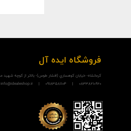
فروشگاه ایده آل
کرمانشاه- خيابان کوهساري (افشار طوس)- بالاتر از کوچه شهيد
08338210920 | 09183581104 | info@idealeshop.ir