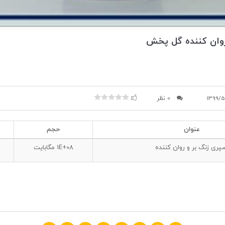
روان کننده گل پخش
1399/5
0 نظر
عنوان
حجم
پری زنگ بر و روان کننده
1E+08
مگابایت