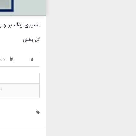
اسپری زنگ بر و 
گل پخش
/27
اس