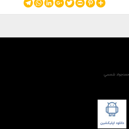
Telegram
WhatsApp
LinkedIn
Google+
Twitter
Print
Pinterest
Share
 محمدجواد شمسي