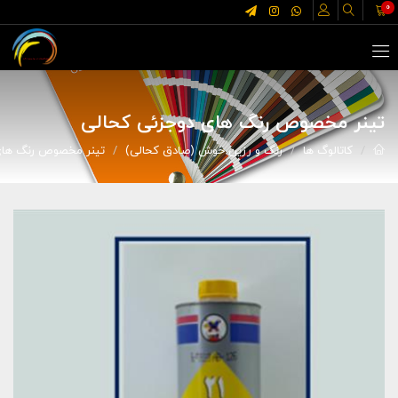
0
تینر مخصوص رنگ های دوجزئی کحالی
کاتالوگ ها
رنگ و رزین خوش (صادق کحالی)
تینر مخصوص رنگ های