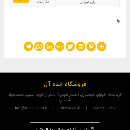
پلی اورتان
مگابایت
Telegram
WhatsApp
LinkedIn
Google+
Twitter
Print
Pinterest
Share
فروشگاه ایده آل
کرمانشاه- خيابان کوهساري (افشار طوس)- بالاتر از کوچه شهيد محمدجواد
شمسي
08338210920 | 09183581104 | info@idealeshop.ir
ما را در فضای مجازی دنبال کنید