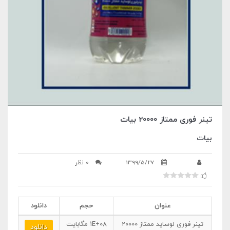
تینر فوری ممتاز 20000 بیات
بیات
1399/5/27
0 نظر
عنوان
حجم
دانلود
تینر فوری لوساید ممتاز 20000
1E+08
مگابایت
دانلود