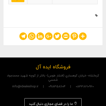
Telegram
WhatsApp
LinkedIn
Google+
Twitter
Print
Pinterest
Share
فروشگاه ایده آل
کرمانشاه- خيابان کوهساري (افشار طوس)- بالاتر از کوچه شهيد محمدجواد
شمسي
08338210920 | 09183581104 | info@idealeshop.ir
ما را در فضای مجازی دنبال کنید