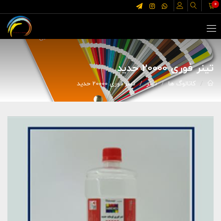
0
تینر فوری 20000 حدید
کاتالوگ ها
تینر
تینر فوری 20000 حدید