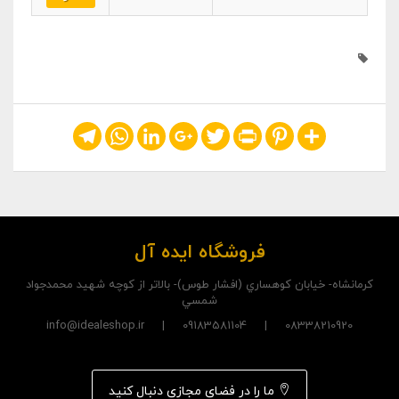
Telegram
WhatsApp
LinkedIn
Google+
Twitter
Print
Pinterest
Share
فروشگاه ایده آل
کرمانشاه- خيابان کوهساري (افشار طوس)- بالاتر از کوچه شهيد محمدجواد
شمسي
08338210920 | 09183581104 | info@idealeshop.ir
ما را در فضای مجازی دنبال کنید