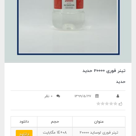
تینر فوری 20000 حدید
حدید
1399/5/27
0 نظر
عنوان
حجم
دانلود
تینر فوری لوساید 20000
1E+08
مگابایت
دانلود