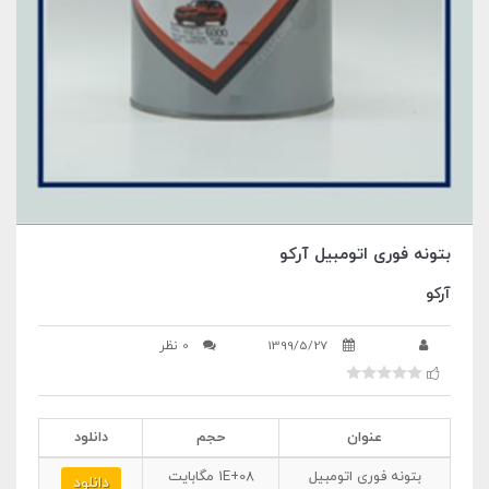
بتونه فوری اتومبیل آرکو
آرکو
1399/5/27
0 نظر
عنوان
حجم
دانلود
بتونه فوری اتومبیل
1E+08
مگابایت
دانلود