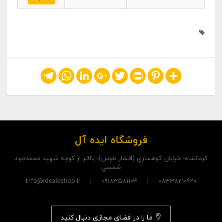
Telegram
WhatsApp
LinkedIn
Google+
Twitter
Print
Pinterest
Share
فروشگاه ایده آل
کرمانشاه- خيابان کوهساري (افشار طوس)- بالاتر از کوچه شهيد محمدجواد
شمسي
08338210920 | 09183581104 | info@idealeshop.ir
ما را در فضای مجازی دنبال کنید