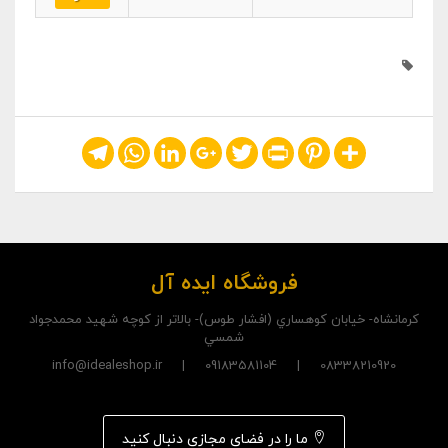
Telegram
WhatsApp
LinkedIn
Google+
Twitter
Print
Pinterest
Share
فروشگاه ایده آل
کرمانشاه- خيابان کوهساري (افشار طوس)- بالاتر از کوچه شهيد محمدجواد
شمسي
08338210920 | 09183581104 | info@idealeshop.ir
ما را در فضای مجازی دنبال کنید