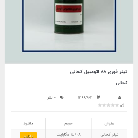
تینر فوری 88 اتومبیل کحالی
کحالی
1399/9/4
0 نظر
عنوان
حجم
دانلود
تینر کحالی
1E+08
مگابایت
دانلود