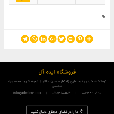
Telegram
WhatsApp
LinkedIn
Google+
Twitter
Print
Pinterest
Share
فروشگاه ایده آل
کرمانشاه- خيابان کوهساري (افشار طوس)- بالاتر از کوچه شهيد محمدجواد
شمسي
08338210920 | 09183581104 | info@idealeshop.ir
ما را در فضای مجازی دنبال کنید