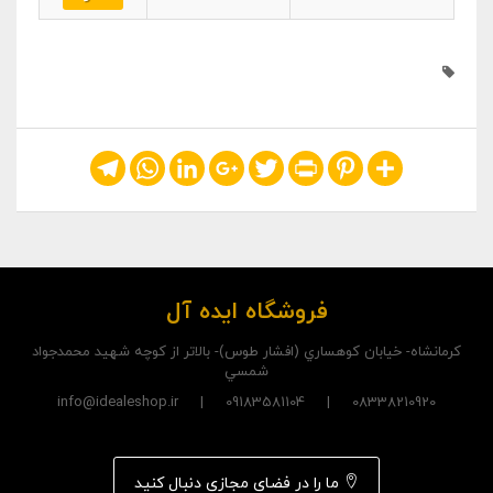
Telegram
WhatsApp
LinkedIn
Google+
Twitter
Print
Pinterest
Share
فروشگاه ایده آل
کرمانشاه- خيابان کوهساري (افشار طوس)- بالاتر از کوچه شهيد محمدجواد
شمسي
08338210920 | 09183581104 | info@idealeshop.ir
ما را در فضای مجازی دنبال کنید