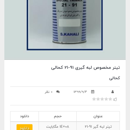
تینر مخصوص لبه گیری 91-21 کحالی
کحالی
1399/9/4
0 نظر
عنوان
حجم
دانلود
تینر لبه گیر 91-21
1E+08
مگابایت
دانلود