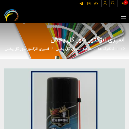
0
اسپری انژکتور شور گل پخش
کاتالوگ ها
صنایع اسپری گل پخش
اسپری انژکتور شور گل پخش