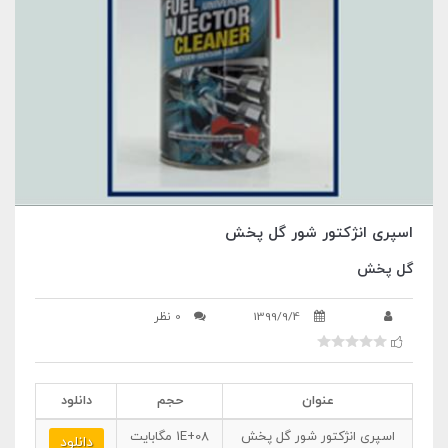
اسپری انژکتور شور گل پخش
گل پخش
1399/9/4
0 نظر
عنوان
حجم
دانلود
اسپری انژکتور شور گل پخش
1E+08
مگابایت
دانلود