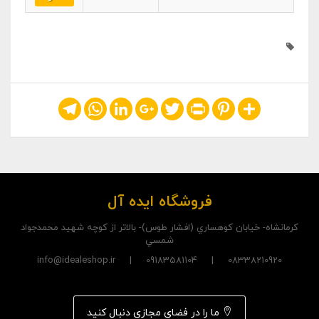
Telegram
WhatsApp
LinkedIn
Google+
Twitter
Print
Pinterest
Share
فروشگاه ایده آل
کرمانشاه- خيابان کوهساري (افشار طوس)- بالاتر از کوچه شهيد محمدجواد
شمسي
08338210920 | 09183581104 | info@idealeshop.ir
ما را در فضای مجازی دنبال کنید