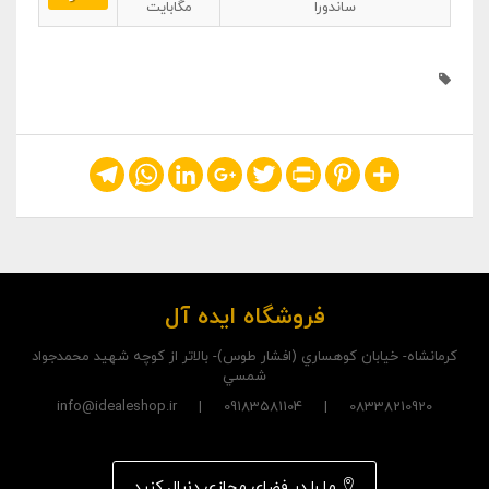
ساندورا
مگابایت
Telegram
WhatsApp
LinkedIn
Google+
Twitter
Print
Pinterest
Share
فروشگاه ایده آل
کرمانشاه- خيابان کوهساري (افشار طوس)- بالاتر از کوچه شهيد محمدجواد
شمسي
08338210920 | 09183581104 | info@idealeshop.ir
ما را در فضای مجازی دنبال کنید