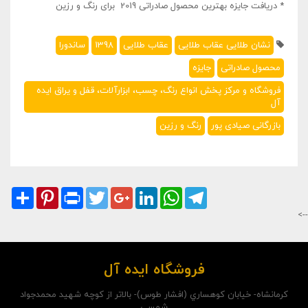
* دریافت جایزه بهترین محصول صادراتی 2019 برای رنگ و رزین
نشان طلایی عقاب طلایی
عقاب طلایی
1398
ساندورا
محصول صادراتی
جایزه
فروشگاه و مرکز پخش انواع رنگ، چسب، ابزارآلات، قفل و یراق ایده
آل
بازرگانی صیادی پور
رنگ و رزین
Share
Pinterest
Print
Twitter
Google+
LinkedIn
WhatsApp
Telegram
-->
فروشگاه ایده آل
کرمانشاه- خيابان کوهساري (افشار طوس)- بالاتر از کوچه شهيد محمدجواد
شمسي