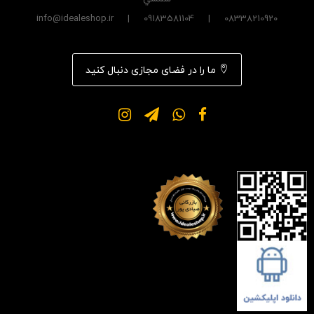
08338210920 | 09183581104 | info@idealeshop.ir
ما را در فضای مجازی دنبال کنید