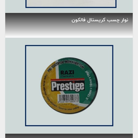
نوار چسب کریستال فالکون