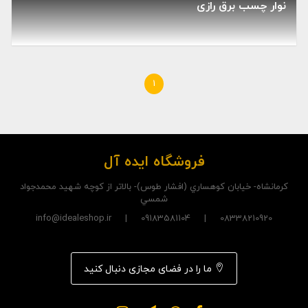
نوار چسب برق رازی
1
فروشگاه ایده آل
کرمانشاه- خيابان کوهساري (افشار طوس)- بالاتر از کوچه شهيد محمدجواد
شمسي
08338210920 | 09183581104 | info@idealeshop.ir
ما را در فضای مجازی دنبال کنید