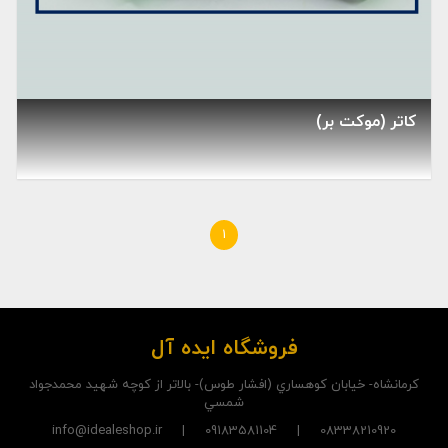
کاتر (موکت بر)
1
فروشگاه ایده آل
کرمانشاه- خيابان کوهساري (افشار طوس)- بالاتر از کوچه شهيد محمدجواد
شمسي
08338210920 | 09183581104 | info@idealeshop.ir