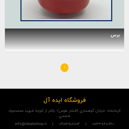
برس
1
فروشگاه ایده آل
کرمانشاه- خيابان کوهساري (افشار طوس)- بالاتر از کوچه شهيد محمدجواد
شمسي
08338210920 | 09183581104 | info@idealeshop.ir