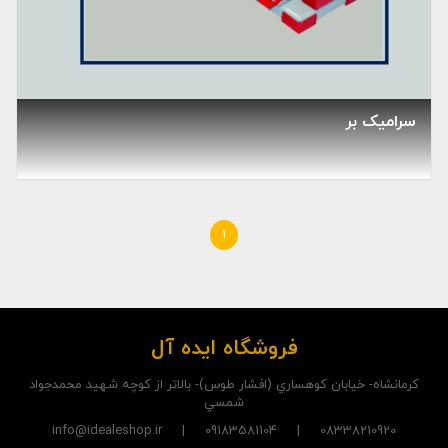
سرامیک بر
1
فروشگاه ایده آل
کرمانشاه- خيابان کوهساري (افشار طوس)- بالاتر از کوچه شهيد محمدجواد
شمسي
08338210920 | 09183581104 | info@idealeshop.ir