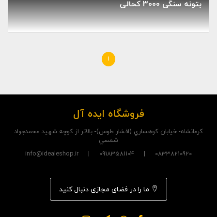
بتونه سنگی 3000 کحالی
1
فروشگاه ایده آل
کرمانشاه- خيابان کوهساري (افشار طوس)- بالاتر از کوچه شهيد محمدجواد
شمسي
08338210920 | 09183581104 | info@idealeshop.ir
ما را در فضای مجازی دنبال کنید