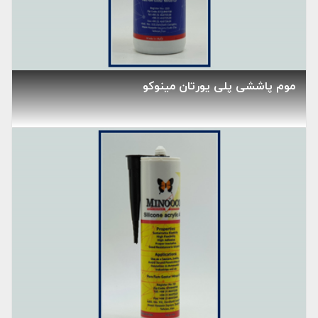
موم پاششی پلی یورتان مینوکو