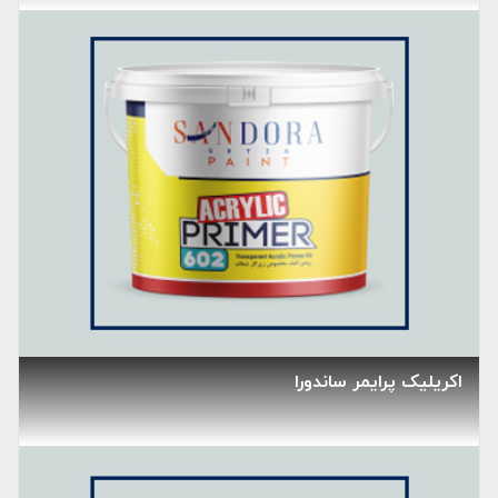
اکریلیک پرایمر ساندورا