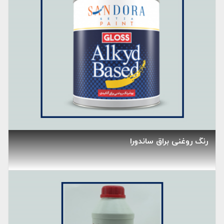
رنگ روغنی براق ساندورا