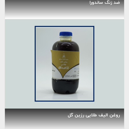
ضد زنگ ساندورا
روغن الیف طلایی رزین گل