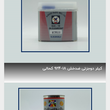
کیلر دوجزئی ضدخش 18-924 کحالی