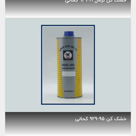
خشک کن نرمال 61-929 کحالی
خشک کن 95-929 کحالی