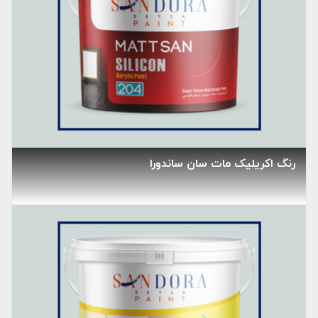
رنگ اکریلیک مات سان ساندورا