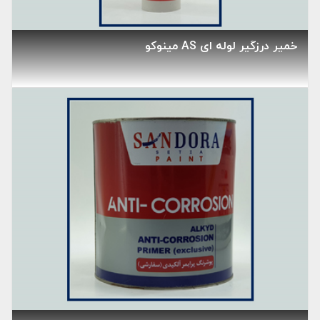
خمیر درزگیر لوله ای AS مینوکو