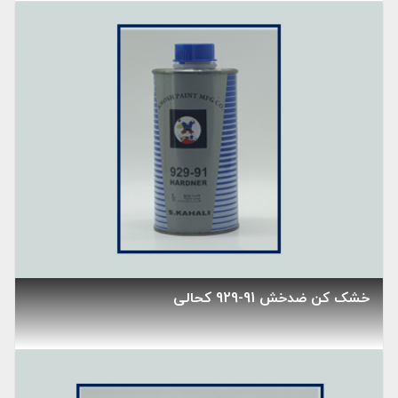
خشک کن ضدخش 91-929 کحالی