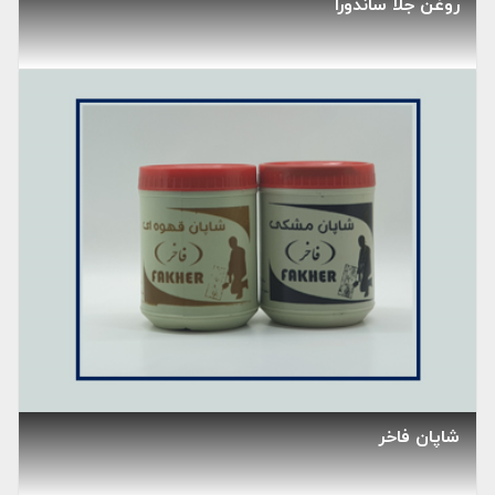
روغن جلا ساندورا
شاپان فاخر