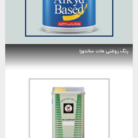
رنگ روغنی مات ساندورا