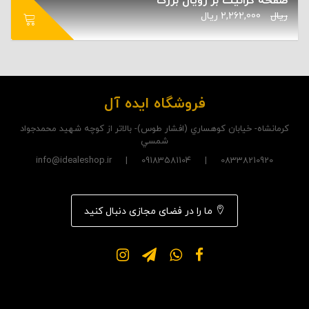
صفحه گرانیت بر رویال بزرگ
ریال
2,262,000
ریال
فروشگاه ایده آل
کرمانشاه- خيابان کوهساري (افشار طوس)- بالاتر از کوچه شهيد محمدجواد
شمسي
08338210920 | 09183581104 | info@idealeshop.ir
ما را در فضای مجازی دنبال کنید