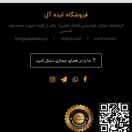
فروشگاه ایده آل
کرمانشاه- خيابان کوهساري (افشار طوس)- بالاتر از کوچه شهيد محمدجواد
شمسي
08338210920 | 09183581104 | info@idealeshop.ir
ما را در فضای مجازی دنبال کنید