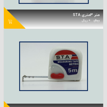
متر 3متری STA
ریال
0
ریال