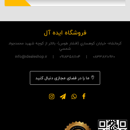
فروشگاه ایده آل
کرمانشاه- خيابان کوهساري (افشار طوس)- بالاتر از کوچه شهيد محمدجواد
شمسي
08338210920 | 09183581104 | info@idealeshop.ir
ما را در فضای مجازی دنبال کنید