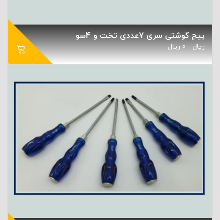
پیچ گوشتی سری 7عددی تخت و 4سو
ریال
0
ریال