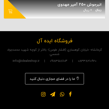
انبرجوش 250 آمپر مهدوی
ریال
0
ریال
فروشگاه ایده آل
کرمانشاه- خيابان کوهساري (افشار طوس)- بالاتر از کوچه شهيد محمدجواد
شمسي
08338210920 | 09183581104 | info@idealeshop.ir
ما را در فضای مجازی دنبال کنید