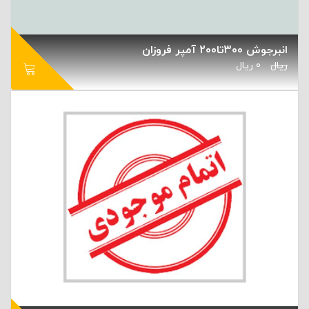
انبرجوش 300تا200 آمپر فروزان
ریال
0
ریال