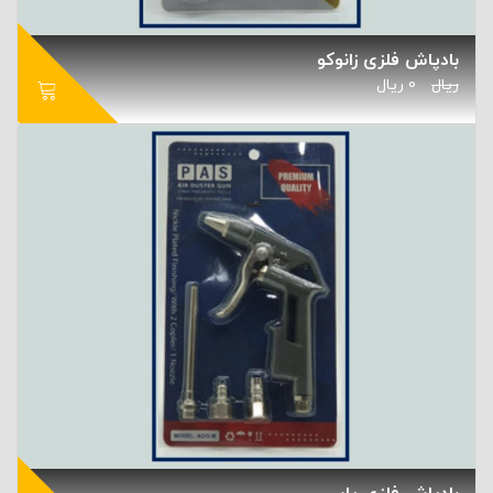
بادپاش فلزی زانوکو
ریال
0
ریال