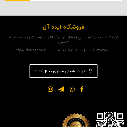
فروشگاه ایده آل
کرمانشاه- خيابان کوهساري (افشار طوس)- بالاتر از کوچه شهيد محمدجواد
شمسي
08338210920 | 09183581104 | info@idealeshop.ir
ما را در فضای مجازی دنبال کنید