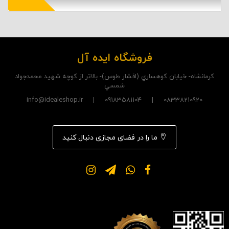
فروشگاه ایده آل
کرمانشاه- خيابان کوهساري (افشار طوس)- بالاتر از کوچه شهيد محمدجواد
شمسي
08338210920 | 09183581104 | info@idealeshop.ir
ما را در فضای مجازی دنبال کنید