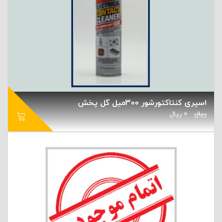
اسپری کنتاکتورشور 300میل گل پخش
ریال
0
ریال