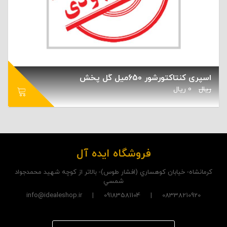
اسپری کنتاکتورشور 650میل گل پخش
ریال
0
ریال
فروشگاه ایده آل
کرمانشاه- خيابان کوهساري (افشار طوس)- بالاتر از کوچه شهيد محمدجواد
شمسي
08338210920 | 09183581104 | info@idealeshop.ir